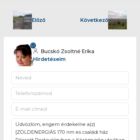
Előző
Következő
Bucskó Zsoltné Erika
Hirdetéseim