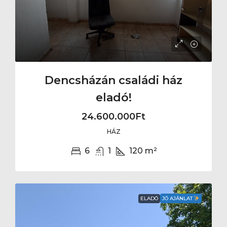
Dencsházán családi ház
eladó!
24.600.000Ft
HÁZ
6
1
120
m²
ELADÓ
JÓ AJÁNLAT