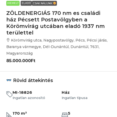
KIEMELT
ELADÓ
CSAK NÁLUNK
ZÖLDENERGIÁS 170 nm es családi
ház Pécsett Postavölgyben a
Körömvirág utcában eladó 1937 nm
területtel
Körömvirág utca, Nagypostavölgy, Pécs, Pécsi járás,
Baranya vármegye, Dél-Dunántúl, Dunántúl, 7631,
Magyarország
85.000.000Ft
Rövid áttekintés
MI-18826
Ház
Ingatlan azonosító
Ingatlan típusa
170 m²
5