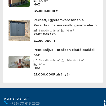
170
m²
HÁZ
85.000.000Ft
Pécsett, Egyetemvárosaban a
Pacsirta utcában önálló garázs eladó
Szobák száma:
1
16
m²
ZÁRT GARÁZS
6.390.000Ft
Pécs, Május 1. utcában eladó családi
ház
Szobák száma:
1
Fürdőszoba:
1
43
m²
HÁZ
21.000.000Ft/Irányár
KAPCSOLAT
(+36) 70 618 2525