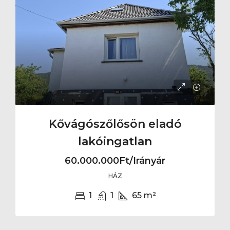
Kővágószőlősön eladó
lakóingatlan
60.000.000Ft/Irányár
HÁZ
1
1
65
m²