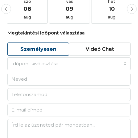
szo
vas
hét
08
09
10
aug
aug
aug
Megtekintési időpont választása
Személyesen
Videó Chat
Időpont kiválasztása