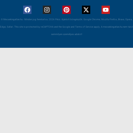
© Mecsekingatlan.hu - Minden jog fenntartva. 2026 Pécs. Ajánlott böngészők: Google Chrome, Mozilla Firefox, Brave, Opera,
Edge, Safari. This site is protected by reCAPTCHA and the Google and Terms of Service apply. A mecsekingatlan.hu nem tárol
semmilyen személyes adatot!