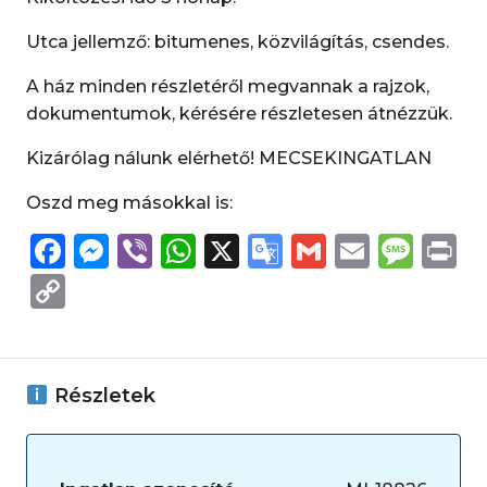
Utca jellemző: bitumenes, közvilágítás, csendes.
A ház minden részletéről megvannak a rajzok,
dokumentumok, kérésére részletesen átnézzük.
Kizárólag nálunk elérhető! MECSEKINGATLAN
Oszd meg másokkal is:
Facebook
Messenger
Viber
WhatsApp
X
Google
Gmail
Email
Mes
P
Translate
Copy
Link
Részletek