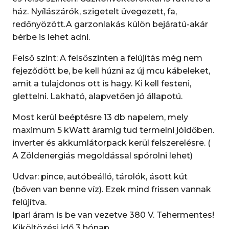
ház. Nyílászárók, szigetelt üvegezett, fa,
redőnyözött.A garzonlakás külön bejáratú-akár
bérbe is lehet adni.
Felső szint: A felsőszinten a felújítás még nem
fejeződött be, be kell húzni az új mcu kábeleket,
amit a tulajdonos ott is hagy. Ki kell festeni,
glettelni. Lakható, alapvetően jó állapotú.
Most kerül beéptésre 13 db napelem, mely
maximum 5 kWatt áramig tud termelni jóidőben.
inverter és akkumlátorpack kerül felszerelésre. (
A Zöldenergiás megoldással spórolni lehet)
Udvar: pince, autóbeálló, tárolók, ásott kút
(bőven van benne víz). Ezek mind frissen vannak
felújítva.
Ipari áram is be van vezetve 380 V. Tehermentes!
Kiköltözési idő 3 hónap.