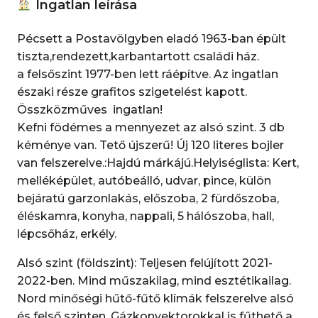
Ingatlan leírása
Pécsett a Postavölgyben eladó 1963-ban épült
tiszta,rendezett,karbantartott családi ház.
a felsőszint 1977-ben lett ráépítve. Az ingatlan
északi része grafitos szigetelést kapott.
Összközműves ingatlan!
Kefni födémes a mennyezet az alsó szint. 3 db
kéménye van. Tető újszerű! Új 120 literes bojler
van felszerelve.:Hajdú márkájú.Helyiséglista: Kert,
melléképület, autóbeálló, udvar, pince, külön
bejáratú garzonlakás, előszoba, 2 fürdőszoba,
éléskamra, konyha, nappali, 5 hálószoba, hall,
lépcsőház, erkély.
Alsó szint (földszint): Teljesen felújított 2021-
2022-ben. Mind műszakilag, mind esztétikailag.
Nord minőségi hűtő-fűtő klímák felszerelve alsó
és felső szinten. Gázkonvektorokkal is fűthető a