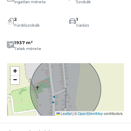
Ingatlan mérete
Szobák
2
1
Fürdőszobák
Garázs
1937 m²
Telek mérete
+
−
Leaflet
|
©
OpenStreetMap
contributors