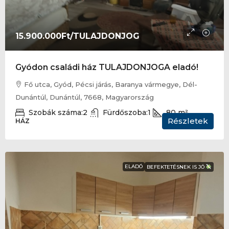
15.900.000Ft
/TULAJDONJOG
Gyódon családi ház TULAJDONJOGA eladó!
Fő utca, Gyód, Pécsi járás, Baranya vármegye, Dél-
Dunántúl, Dunántúl, 7668, Magyarország
Szobák száma:
2
Fürdőszoba:
1
80
m²
Részletek
HÁZ
ELADÓ
BEFEKTETÉSNEK IS JÓ