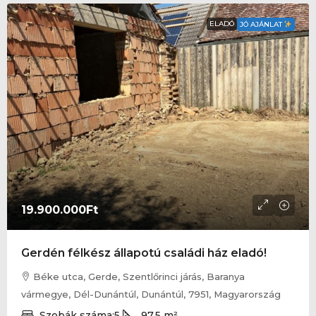
ELADÓ
JÓ AJÁNLAT
19.900.000Ft
Gerdén félkész állapotú családi ház eladó!
Béke utca, Gerde, Szentlőrinci járás, Baranya
vármegye, Dél-Dunántúl, Dunántúl, 7951, Magyarország
Szobák száma:
5
97,5
m²