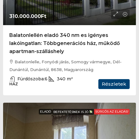
310.000.000Ft
Balatonlellén eladó 340 nm es igényes
lakóingatlan: Többgenerációs ház, működő
apartman-szálláshely
Balatonlelle, Fonyódi járás, Somogy vármegye, Dél-
Dunántúl, Dunántúl, 8638, Magyarország
Fürdőszoba:
6
340
m²
Részletek
HÁZ
ELADÓ
SÜRGŐS AZ ELADÁS!
BEFEKTETÉSNEK IS JÓ