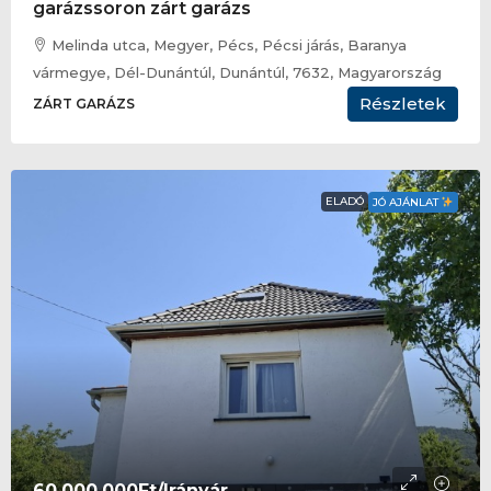
garázssoron zárt garázs
Melinda utca, Megyer, Pécs, Pécsi járás, Baranya
vármegye, Dél-Dunántúl, Dunántúl, 7632, Magyarország
Részletek
ZÁRT GARÁZS
ELADÓ
JÓ AJÁNLAT
60.000.000Ft
/Irányár