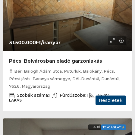
31.500.000Ft
/irányár
Pécs, Belvárosban eladó garzonlakás
Béri Balogh Ádám utca, Puturluk, Balokány, Pécs,
Pécsi járás, Baranya vármegye, Dél-Dunántúl, Dunántúl,
7626, Magyarország
Szobák száma:
1
Fürdőszoba:
1
35
m²
Részletek
LAKÁS
ELADÓ
JÓ AJÁNLAT