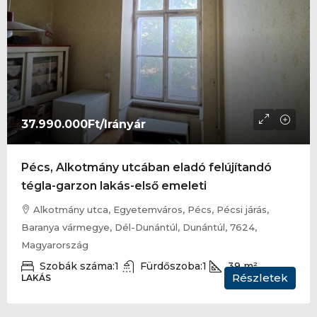
37.990.000Ft
/Irányár
Pécs, Alkotmány utcában eladó felújítandó
tégla-garzon lakás-első emeleti
Alkotmány utca, Egyetemváros, Pécs, Pécsi járás,
Baranya vármegye, Dél-Dunántúl, Dunántúl, 7624,
Magyarország
Szobák száma:
1
Fürdőszoba:
1
39
m²
Részletek
LAKÁS