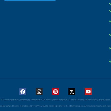
© Mecsekingatlan.hu - Minden jog fenntartva. 2026 Pécs. Ajánlott böngészők: Google Chrome, Mozilla Firefox, Brave, Opera,
Edge, Safari. This site is protected by reCAPTCHA and the Google and Terms of Service apply. A mecsekingatlan.hu nem tárol