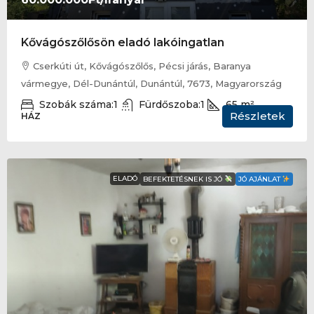
Kővágószőlősön eladó lakóingatlan
Cserkúti út, Kővágószőlős, Pécsi járás, Baranya
vármegye, Dél-Dunántúl, Dunántúl, 7673, Magyarország
Szobák száma:
1
Fürdőszoba:
1
65
m²
Részletek
HÁZ
ELADÓ
BEFEKTETÉSNEK IS JÓ
JÓ AJÁNLAT