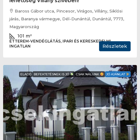
lehetőség Villány szívében!
Baross Gábor utca, Pincesor, Virágos, Villány, Siklósi
járás, Baranya vármegye, Dél-Dunántúl, Dunántúl, 7773,
Magyarország
101
m²
ÉTTEREM-VENDÉGLÁTÁS, IPARI ÉS KERESKEDELMI
Részletek
INGATLAN
ELADÓ
BEFEKTETÉSNEK IS JÓ
CSAK NÁLUNK
JÓ AJÁNLAT