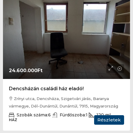
24.600.000Ft
Dencsházán családi ház eladó!
Zrínyi utca, Dencsháza, Szigetvári járás, Baranya
vármegye, Dél-Dunántúl, Dunántúl, 7915, Magyarország
Szobák száma:
6
Fürdőszoba:
1
120
m²
Részletek
HÁZ