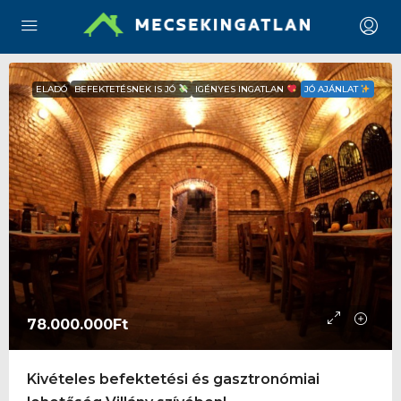
ELADÓ
BEFEKTETÉSNEK IS JÓ
IGÉNYES INGATLAN
JÓ AJÁNLAT
78.000.000Ft
Kivételes befektetési és gasztronómiai