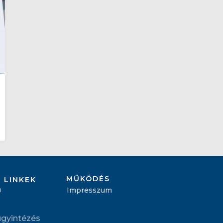
MŰKÖDÉS
 LINKEK
m
Impresszum
ügyintézés