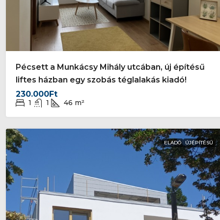
Pécsett a Munkácsy Mihály utcában, új építésű
liftes házban egy szobás téglalakás kiadó!
230.000Ft
1
1
46
m²
ELADÓ
ÚJÉPÍTÉSŰ