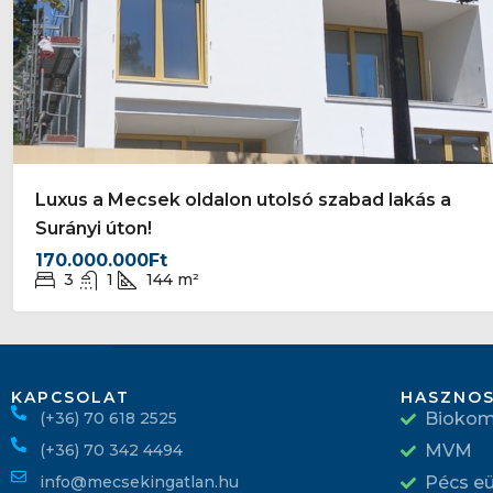
Luxus a Mecsek oldalon utolsó szabad lakás a
Surányi úton!
170.000.000Ft
3
1
144
m²
KAPCSOLAT
HASZNOS
(+36) 70 618 2525
Bioko
(+36) 70 342 4494
MVM
info@mecsekingatlan.hu
Pécs e