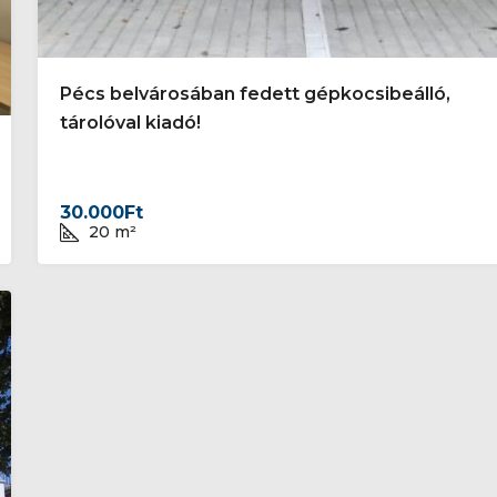
Pécs belvárosában fedett gépkocsibeálló,
tárolóval kiadó!
30.000Ft
20
m²