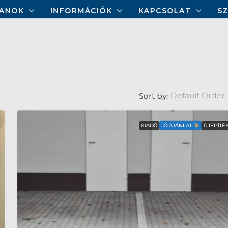
LANOK
INFORMÁCIÓK
KAPCSOLAT
S
Default Order
Sort by:
KIADÓ
ÚJÉPÍTÉ
JÓ AJÁNLAT