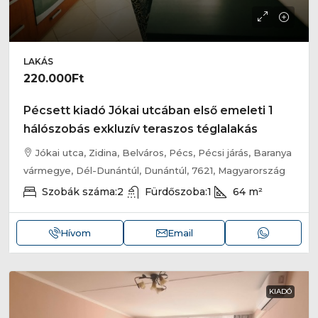
LAKÁS
220.000Ft
Pécsett kiadó Jókai utcában első emeleti 1
hálószobás exkluzív teraszos téglalakás
Jókai utca, Zidina, Belváros, Pécs, Pécsi járás, Baranya
vármegye, Dél-Dunántúl, Dunántúl, 7621, Magyarország
Szobák száma:
2
Fürdőszoba:
1
64
m²
Hívom
Email
KIADÓ