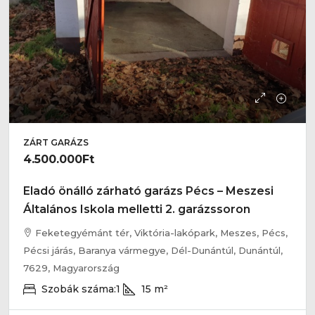
ZÁRT GARÁZS
4.500.000Ft
Eladó önálló zárható garázs Pécs – Meszesi
Általános Iskola melletti 2. garázssoron
Feketegyémánt tér, Viktória-lakópark, Meszes, Pécs,
Pécsi járás, Baranya vármegye, Dél-Dunántúl, Dunántúl,
7629, Magyarország
Szobák száma:
1
15
m²