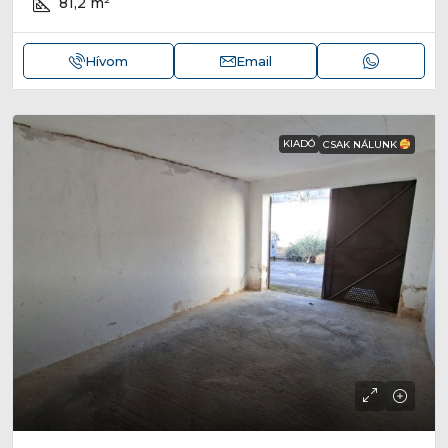
81,2
m²
Hívom
Email
KIADÓ
CSAK NÁLUNK