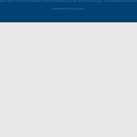
Edge, Safari. This site is protected by reCAPTCHA and the Google and Terms of Service apply. A mecsekingatlan.hu nem tárol
semmilyen személyes adatot!