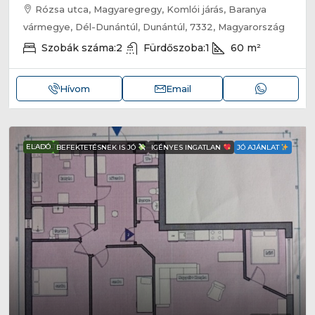
Rózsa utca, Magyaregregy, Komlói járás, Baranya
vármegye, Dél-Dunántúl, Dunántúl, 7332, Magyarország
Szobák száma:
2
Fürdőszoba:
1
60
m²
Hívom
Email
KIEMELT
ELADÓ
BEFEKTETÉSNEK IS JÓ
IGÉNYES INGATLAN
JÓ AJÁNLAT