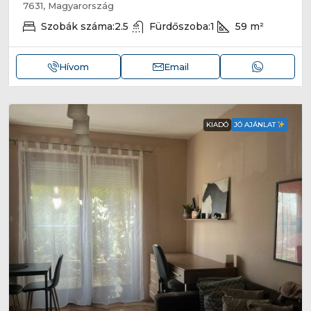
7631, Magyarország
Szobák száma:
2.5
Fürdőszoba:
1
59
m²
Hívom
Email
KIADÓ
JÓ AJÁNLAT