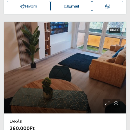
Hívom
Email
KIADÓ
LAKÁS
260.000Ft