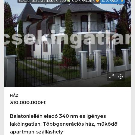
ELADÓ
BEFEKTETÉSNEK IS JÓ
CSAK NÁLUNK
JÓ AJÁNLAT
HÁZ
310.000.000Ft
Balatonlellén eladó 340 nm es igényes
lakóingatlan: Többgenerációs ház, működő
apartman-szálláshely