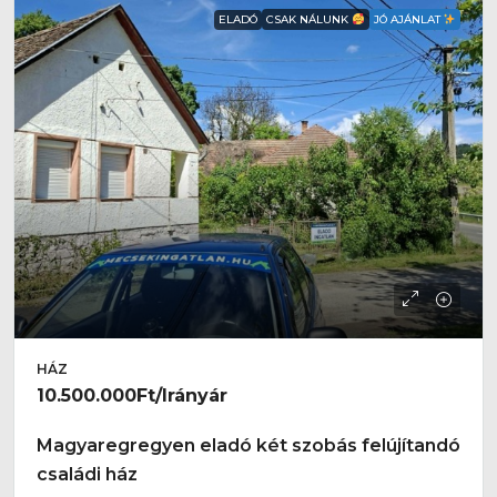
ELADÓ
CSAK NÁLUNK
JÓ AJÁNLAT
HÁZ
10.500.000Ft
/Irányár
Magyaregregyen eladó két szobás felújítandó
családi ház