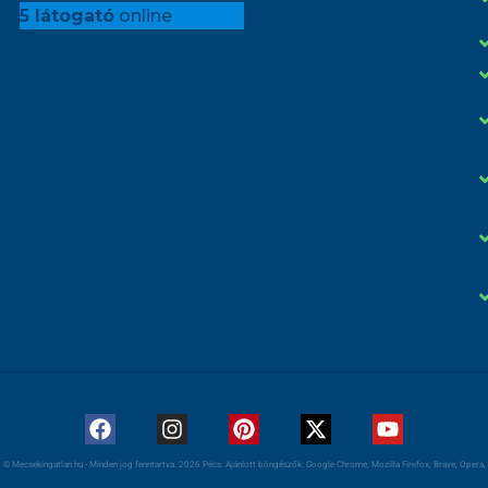
5 látogató
online
© Mecsekingatlan.hu - Minden jog fenntartva. 2026 Pécs. Ajánlott böngészők: Google Chrome, Mozilla Firefox, Brave, Opera,