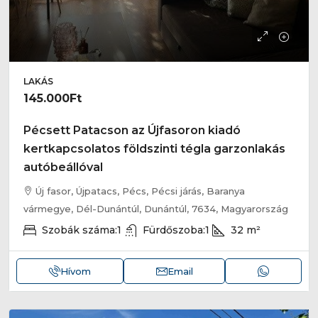
LAKÁS
145.000Ft
Pécsett Patacson az Újfasoron kiadó
kertkapcsolatos földszinti tégla garzonlakás
autóbeállóval
Új fasor, Újpatacs, Pécs, Pécsi járás, Baranya
vármegye, Dél-Dunántúl, Dunántúl, 7634, Magyarország
Szobák száma:
1
Fürdőszoba:
1
32
m²
Hívom
Email