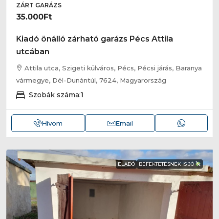
ZÁRT GARÁZS
35.000Ft
Kiadó önálló zárható garázs Pécs Attila
utcában
Attila utca, Szigeti külváros, Pécs, Pécsi járás, Baranya
vármegye, Dél-Dunántúl, 7624, Magyarország
Szobák száma:
1
Hívom
Email
ELADÓ
BEFEKTETÉSNEK IS JÓ