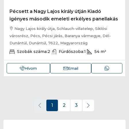
Pécsett a Nagy Lajos király útján Kiadó
igényes második emeleti erkélyes panellakás
Nagy Lajos király útja, Schlauch-villatelep, Siklósi
városrész, Pécs, Pécsi járás, Baranya vármegye, Dél-
Dunántúl, Dunántúl, 7622, Magyarország
Szobák száma:
2
Fürdőszoba:
1
54
m²
Hívom
Email
1
2
3