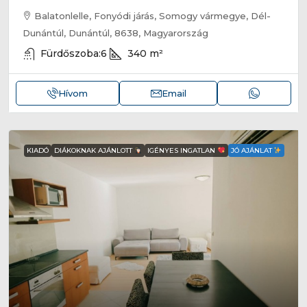
Balatonlelle, Fonyódi járás, Somogy vármegye, Dél-
Dunántúl, Dunántúl, 8638, Magyarország
Fürdőszoba:
6
340
m²
Hívom
Email
KIADÓ
DIÁKOKNAK AJÁNLOTT
IGÉNYES INGATLAN
JÓ AJÁNLAT