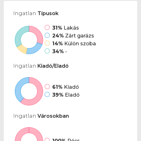
Ingatlan
Típusok
31%
Lakás
24%
Zárt garázs
14%
Külön szoba
34%
-
Ingatlan
Kiadó/Eladó
61%
Kiadó
39%
Eladó
Ingatlan
Városokban
100%
Pécs