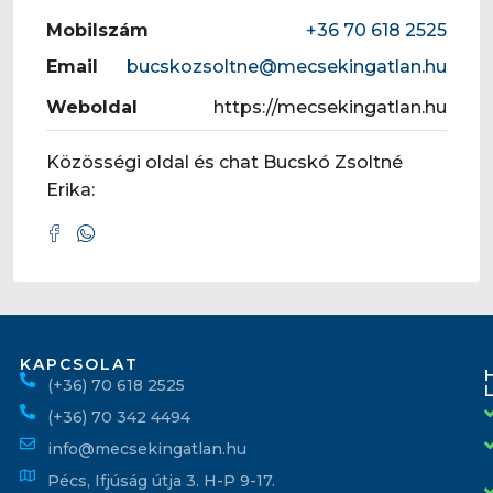
Mobilszám
+36 70 618 2525
Email
bucskozsoltne@mecsekingatlan.hu
Weboldal
https://mecsekingatlan.hu
Közösségi oldal és chat Bucskó Zsoltné
Erika:
KAPCSOLAT
(+36) 70 618 2525
(+36) 70 342 4494
info@mecsekingatlan.hu
Pécs, Ifjúság útja 3. H-P 9-17.