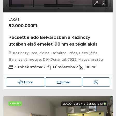
LAKÁS
92.000.000Ft
Pécsett eladó Belvárosban a Kazinczy
utcában első emeleti 98 nm es téglalakás
Kazinczy utca, Zidina, Belváros, Pécs, Pécsi járás,
Baranya vármegye, Dél-Dunántúl, 7625, Magyarország
Szobák száma:
3
Fürdőszoba:
2
98
m²
Hívom
Email
KIEMELT
ELADÓ
BEFEKTETÉSNEK IS JÓ