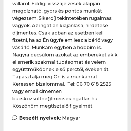
válláról. Eddigi visszajelzések alapján
megbízható, gyors és pontos munkát
végeztem. Sikerdíj tekintetében rugalmas
vagyok. Az ingatlan kiajánlása, hirdetése
díjmentes. Csak abban az esetben kell
fizetni, ha az Én ügyfelem lesz a bérlő vagy
vásárló. Munkám egyben a hobbim is.
Nagyra becsülöm azokat az embereket akik
elismerik szakmai tudásomat és velem
együttműködnek első perctől, éveken át.
Tapasztalja meg Ön is a munkámat.
Keressen bizalommal. Tel: 06 70 618 2525
vagy email címemen
bucskozsoltne@mecsekingatlan.hu.
Köszönöm megtisztelő figyelmét.
Beszélt nyelvek:
Magyar